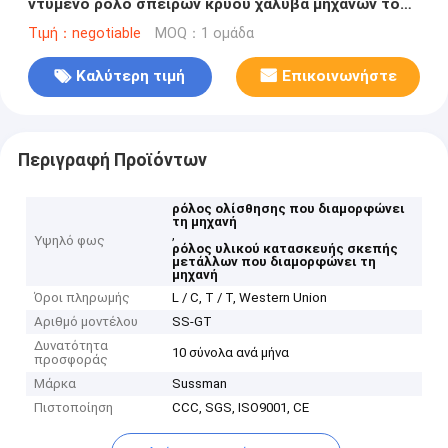
ντυμένο ρόλο σπειρών κρύου χάλυβα μηχανών το
χρώμα που διαμορφώνει τον εξοπλισμό
Τιμή：negotiable
MOQ：1 ομάδα
Καλύτερη τιμή
Επικοινωνήστε
Περιγραφή Προϊόντων
ρόλος ολίσθησης που διαμορφώνει
τη μηχανή
,
Υψηλό φως
ρόλος υλικού κατασκευής σκεπής
μετάλλων που διαμορφώνει τη
μηχανή
Όροι πληρωμής
L / C, T / T, Western Union
Αριθμό μοντέλου
SS-GT
Δυνατότητα
10 σύνολα ανά μήνα
προσφοράς
Μάρκα
Sussman
Πιστοποίηση
CCC, SGS, ISO9001, CE