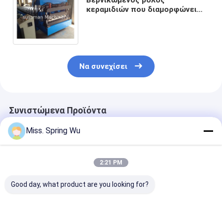
κεραμιδιών που διαμορφώνει
ντυμένο ρόλο σπειρών κρύου
χάλυβα μηχανών το χρώμα που
διαμορφώνει τον εξοπλισμό
Να συνεχίσει
Συνιστώμενα Προϊόντα
Miss. Spring Wu
2:21 PM
Good day, what product are you looking for?
760mm
Μηχανή
African Marke
Τραπεζοειδής και
διαμόρφωσης ρολού
Δημοφιλές IB