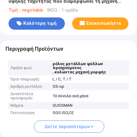
υψηλής ταχύτητας που διαμορφώνει τη μηχανή
60mm άξονας οκταγώνων
Τιμή：negotiable
MOQ：1 ομάδα
Καλύτερη τιμή
Επικοινωνήστε
Περιγραφή Προϊόντων
ρόλος μετάλλων φύλλων
Υψηλό φως
προηγούμενος
,
κυλώντας μηχανή μορφής
Όροι πληρωμής
L / C, T / T
Αριθμό μοντέλου
SS-op
Δυνατότητα
10 σύνολα ανά μήνα
προσφοράς
Μάρκα
SUSSMAN
Πιστοποίηση
SGS.ISO,CE
Δείτε περισσότερων