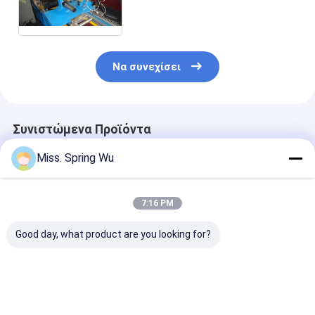
διαμορφώνει τη μηχανή 60mm
άξονας οκταγώνων
Να συνεχίσει
Συνιστώμενα Προϊόντα
Miss. Spring Wu
7:16 PM
Good day, what product are you looking for?
PU ρόλος πορτών
0.7-0.9mm πάχος
0.6-1.2mm
παραθυρόφυλλων
Ζυγισμένο χάλυβα
Γαλβανισμένε
που διαμορφώνει τη
70mm
Χαλύβδινες Λ
μηχανή 0,27 - 0.4mm
Τυβλοπλαστική
για Μηχανή
55mm 77mm με 3T
μηχανή σχηματισμού
Διαμόρφωσης
Καλύτερη τιμή
Καλύτερη τιμή
Καλύτερη 