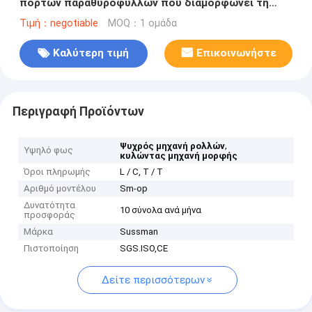
πορτών παραθυρόφυλλων που διαμορφώνει τη
μηχανή με 4-6m/Min που διαμορφώνει την ταχύτητα
Τιμή：negotiable
MOQ：1 ομάδα
Καλύτερη τιμή
Επικοινωνήστε
Περιγραφή Προϊόντων
,
Ψυχρός μηχανή ρολλών
Υψηλό φως
κυλώντας μηχανή μορφής
Όροι πληρωμής
L / C, T / T
Αριθμό μοντέλου
Sm-op
Δυνατότητα
10 σύνολα ανά μήνα
προσφοράς
Μάρκα
Sussman
Πιστοποίηση
SGS.ISO,CE
Δείτε περισσότερων