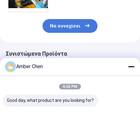
διαμορφώνει τη μηχανή με 4-
6m/Min που διαμορφώνει την
ταχύτητα
Να συνεχίσει
Συνιστώμενα Προϊόντα
Amber Chen
6:26 PM
Good day, what product are you looking for?
PU ρόλος πορτών
0.7-0.9mm πάχος
0.6-1.2mm
παραθυρόφυλλων
Ζυγισμένο χάλυβα
Γαλβανισμένε
που διαμορφώνει τη
70mm
Χαλύβδινες Λ
μηχανή 0,27 - 0.4mm
Τυβλοπλαστική
για Μηχανή
55mm 77mm με 3T
μηχανή σχηματισμού
Διαμόρφωσης
Καλύτερη τιμή
Καλύτερη τιμή
Καλύτερη 
Decoiler
κυλίνδρων
Κυλίνδρων Πό