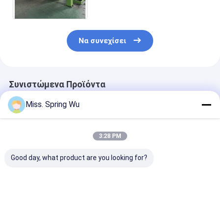
αυτόματη ταχύτητα 0-100
m/min
Να συνεχίσει
Συνιστώμενα Προϊόντα
Miss. Spring Wu
3:28 PM
Good day, what product are you looking for?
0.2-2.0mm πάχος
Χάλυβας χρώματος
Αυτόματο έλε
Ζυγισμένο χάλυβα
υψηλής ταχύτητας
PLC 0,8mm
κόψιμο σε μήκος και
που διπλώνει
Ζυγισμένο ατ
σχισμή μηχανή
σκίζοντας το
Coil Machine
πλάτος μέτρων
Τρίψιμο κόψι
Καλύτερη τιμή
Καλύτερη τιμή
Καλύτερη 
πολύ 1842mm
μήκος γραμμή