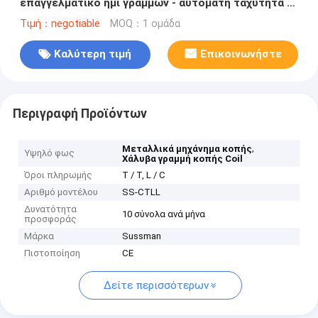
επαγγελματικό ημι γραμμών - αυτόματη ταχύτητα 0-
100 m/min
Τιμή：negotiable
MOQ：1 ομάδα
Καλύτερη τιμή
Επικοινωνήστε
Περιγραφή Προϊόντων
,
Μεταλλικά μηχάνημα κοπής
Υψηλό φως
Χάλυβα γραμμή κοπής Coil
Όροι πληρωμής
T / T, L / C
Αριθμό μοντέλου
SS-CTLL
Δυνατότητα
10 σύνολα ανά μήνα
προσφοράς
Μάρκα
Sussman
Πιστοποίηση
CE
Δείτε περισσότερων