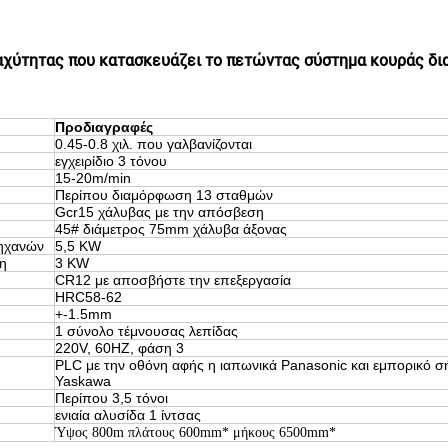
χύτητας που κατασκευάζει το πετώντας σύστημα κουράς δ
Προδιαγραφές
0.45-0.8 χιλ. που γαλβανίζονται
εγχειρίδιο 3 τόνου
15-20m/min
Περίπου διαμόρφωση 13 σταθμών
Gcr15 χάλυβας με την απόσβεση
45# διάμετρος 75mm χάλυβα άξονας
μηχανών
5,5 KW
η
3 KW
CR12 με αποσβήστε την επεξεργασία
HRC58-62
+-1.5mm
1 σύνολο τέμνουσας λεπίδας
220V, 60HZ, φάση 3
PLC με την οθόνη αφής η ιαπωνικά Panasonic και εμπορικό σ
Yaskawa
Περίπου 3,5 τόνοι
ενιαία αλυσίδα 1 ίντσας
Ύψος 800m πλάτους 600mm* μήκους 6500mm*