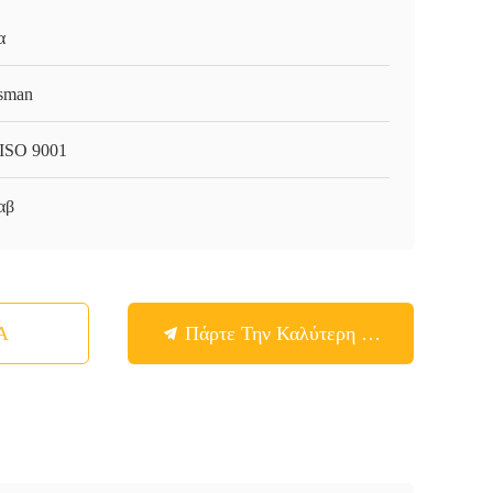
α
sman
ISO 9001
αβ
Α
Πάρτε Την Καλύτερη Τιμή