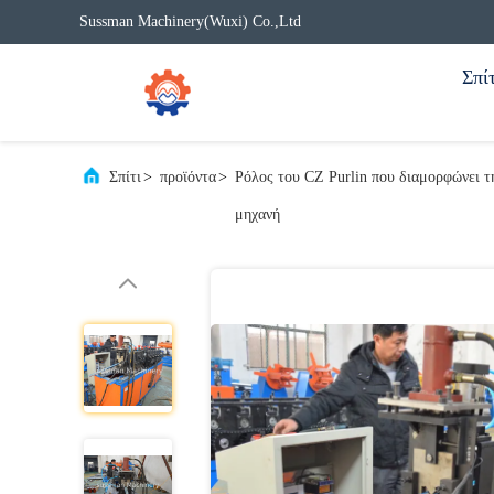
Sussman Machinery(Wuxi) Co.,Ltd
Σπίτ
Σπίτι
>
προϊόντα
>
Ρόλος του CZ Purlin που διαμορφώνει τ
μηχανή