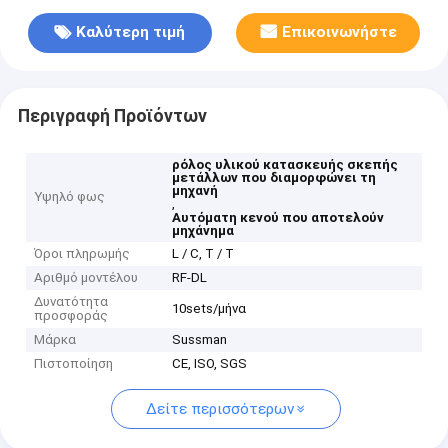
Καλύτερη τιμή
Επικοινωνήστε
Περιγραφή Προϊόντων
ρόλος υλικού κατασκευής σκεπής
μετάλλων που διαμορφώνει τη
μηχανή
Υψηλό φως
,
Αυτόματη κενού που αποτελούν
μηχάνημα
Όροι πληρωμής
L / C, T / T
Αριθμό μοντέλου
RF-DL
Δυνατότητα
10sets/μήνα
προσφοράς
Μάρκα
Sussman
Πιστοποίηση
CE, ISO, SGS
Δείτε περισσότερων