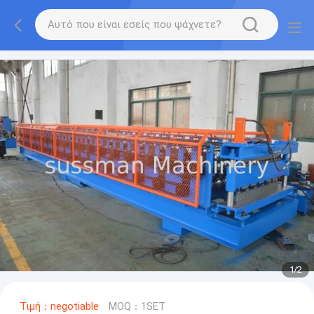
1
/
2
Τιμή：negotiable
MOQ：1SET