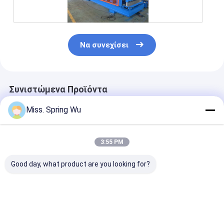
Να συνεχίσει
Συνιστώμενα Προϊόντα
Miss. Spring Wu
3:55 PM
Good day, what product are you looking for?
760mm
Μηχανή
African Marke
Τραπεζοειδής και
διαμόρφωσης ρολού
Δημοφιλές IB
IBR διπλό στρώμα
πάνελ οροφής
686/760
οροφή φύλλο ρολό
διπλής στρώσης IBR
Τραπεζοειδέ
σχηματισμού
γαλβανισμένου
Φύλλο Μηχαν
Καλύτερη τιμή
Καλύτερη τιμή
Καλύτερη 