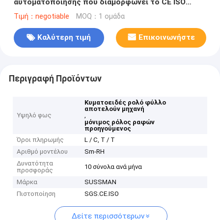
αυτοματοποίησης που διαμορφώνει το CE ISO
εξοπλισμού πιστοποιημένο
Τιμή：negotiable
MOQ：1 ομάδα
Καλύτερη τιμή
Επικοινωνήστε
Περιγραφή Προϊόντων
Κυματοειδές ρολό φύλλο
αποτελούν μηχανή
Υψηλό φως
,
μόνιμος ρόλος ραφών
προηγούμενος
Όροι πληρωμής
L / C, T / T
Αριθμό μοντέλου
Sm-RH
Δυνατότητα
10 σύνολα ανά μήνα
προσφοράς
Μάρκα
SUSSMAN
Πιστοποίηση
SGS.CE.ISO
Δείτε περισσότερων