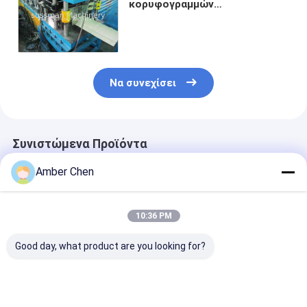
κορυφογραμμών
αυτοματοποίησης που
διαμορφώνει το CE ISO
εξοπλισμού πιστοποιημένο
Να συνεχίσει
Συνιστώμενα Προϊόντα
Amber Chen
10:36 PM
Good day, what product are you looking for?
Μηχανή
Συστήματα οροφής
Ρόλος
σχηματισμού
Μηχανή κατασκευής
κορυφογραμμ
κυλίνδρων οροφής
κεραμιδίων με
ΚΑΠ μετάλλων