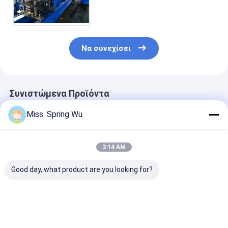
μηχανή 16 σταθμοί ανθεκτικοί
Να συνεχίσει
Συνιστώμενα Προϊόντα
Miss. Spring Wu
3:14 AM
Good day, what product are you looking for?
PU ρόλος πορτών
0.7-0.9mm πάχος
0.6-1.2mm
παραθυρόφυλλων
Ζυγισμένο χάλυβα
Γαλβανισμένε
που διαμορφώνει τη
70mm
Χαλύβδινες Λ
μηχανή 0,27 - 0.4mm
Τυβλοπλαστική
για Μηχανή
55mm 77mm με 3T
μηχανή σχηματισμού
Διαμόρφωσης
Καλύτερη τιμή
Καλύτερη τιμή
Καλύτερη 