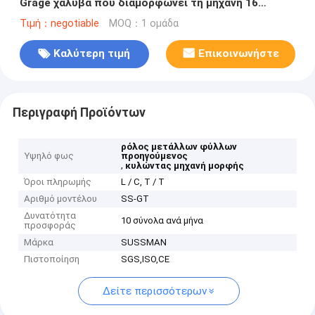
Grage χάλυβα που διαμορφώνει τη μηχανή 16
σταθμοί ανθεκτικοί
Τιμή：negotiable
MOQ：1 ομάδα
Καλύτερη τιμή
Επικοινωνήστε
Περιγραφή Προϊόντων
ρόλος μετάλλων φύλλων
Υψηλό φως
προηγούμενος
,
κυλώντας μηχανή μορφής
Όροι πληρωμής
L / C, T / T
Αριθμό μοντέλου
SS-GT
Δυνατότητα
10 σύνολα ανά μήνα
προσφοράς
Μάρκα
SUSSMAN
Πιστοποίηση
SGS,ISO,CE
Δείτε περισσότερων