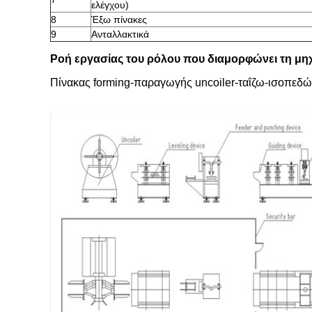
ελέγχου)
8
Έξω πίνακες
9
Ανταλλακτικά
Ροή εργασίας του ρόλου που διαμορφώνει τη μη
Πίνακας forming-παραγωγής uncoiler-ταΐζω-ισοπεδ