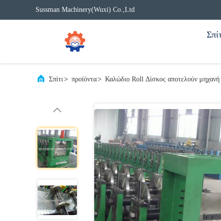
Sussman Machinery(Wuxi) Co.,Ltd
Σπίτ
Σπίτι
>
προϊόντα
>
Καλώδιο Roll Δίσκος αποτελούν μηχανή