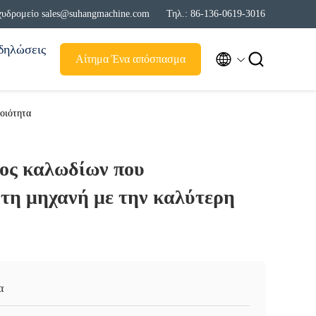
χυδρομείο sales@suhangmachine.com
Τηλ.: 86-136-0619-3016
δηλώσεις


Αίτημα Ένα απόσπασμα
οιότητα
ος καλωδίων που
 τη μηχανή με την καλύτερη
α