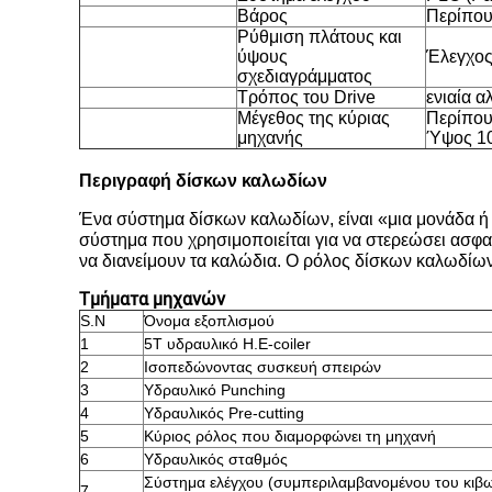
Βάρος
Περίπου
Ρύθμιση πλάτους και
ύψους
Έλεγχος
σχεδιαγράμματος
Τρόπος του Drive
ενιαία α
Μέγεθος της κύριας
Περίπου
μηχανής
Ύψος 1
Περιγραφή δίσκων καλωδίων
Ένα σύστημα δίσκων καλωδίων, είναι «μια μονάδα ή
σύστημα που χρησιμοποιείται για να στερεώσει ασφα
να διανείμουν τα καλώδια. Ο ρόλος δίσκων καλωδίων 
Τμήματα μηχανών
S.N
Όνομα εξοπλισμού
1
5T υδραυλικό Η.Ε-coiler
2
Ισοπεδώνοντας συσκευή σπειρών
3
Υδραυλικό Punching
4
Υδραυλικός Pre-cutting
5
Κύριος ρόλος που διαμορφώνει τη μηχανή
6
Υδραυλικός σταθμός
Σύστημα ελέγχου (συμπεριλαμβανομένου του κιβω
7