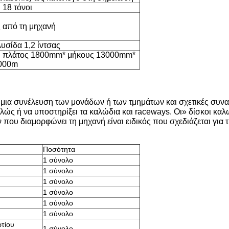
 18 τόνοι
 από τη μηχανή
λυσίδα 1,2 ίντσας
 πλάτος 1800mm* μήκους 13000mm*
000m
 μια συνέλευση των μονάδων ή των τμημάτων και σχετικές συ
λώς ή να υποστηρίξει τα καλώδια και raceways. Οι» δίσκοι κα
που διαμορφώνει τη μηχανή είναι ειδικός που σχεδιάζεται για
Ποσότητα
1 σύνολο
1 σύνολο
1 σύνολο
1 σύνολο
1 σύνολο
1 σύνολο
τίου
1 σύνολο