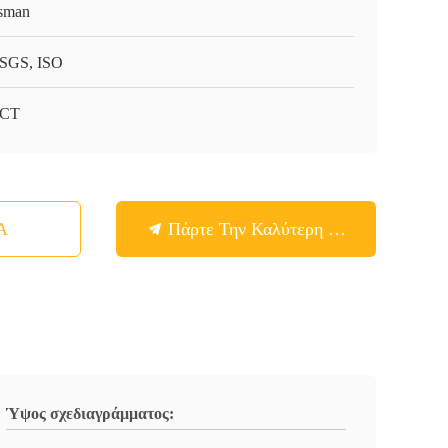
sman
SGS, ISO
-CT
Α
Πάρτε Την Καλύτερη Τιμή
Ύψος σχεδιαγράμματος: