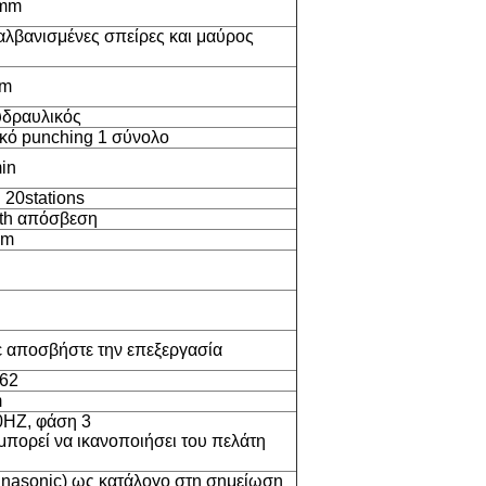
mm
λβανισμένες σπείρες και μαύρος
mm
υδραυλικός
κό punching 1 σύνολο
in
 20stations
th απόσβεση
mm
 αποσβήστε την επεξεργασία
62
m
0HZ, φάση 3
μπορεί να ικανοποιήσει του πελάτη
nasonic) ως κατάλογο στη σημείωση