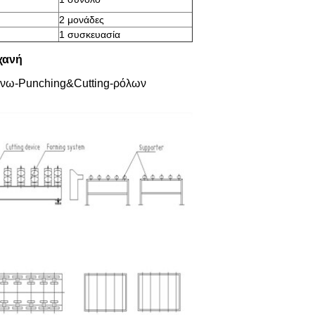
2 μονάδες
1 συσκευασία
χανή
ώνω-Punching&Cutting-ρόλων