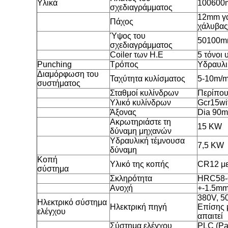
Υλικά
100600
σχεδιαγράμματος
12mm γα
Πάχος
χάλυβας
Ύψος του
50100
σχεδιαγράμματος
Coiler των Η.Ε
5 τόνοι 
Punching
Τρόπος
Υδραυλι
Διαμόρφωση του
Ταχύτητα κυλίσματος
5-10m/m
συστήματος
Σταθμοί κυλίνδρων
Περίπου
Υλικό κυλίνδρων
Gcr15wi
Άξονας
Dia 90
Ακρωτηριάστε τη
15 KW
δύναμη μηχανών
Υδραυλική τέμνουσα
7,5 KW
δύναμη
Κοπή
Υλικό της κοπής
CR12 με
σύστημα
Σκληρότητα
HRC58-
Ανοχή
+-1.5m
380V, 5
Ηλεκτρικό σύστημα
Ηλεκτρική πηγή
Επίσης 
ελέγχου
απαιτεί
Σύστημα ελέγχου
PLC (Pa