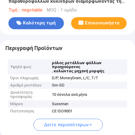
παραθυρόφυλλων κυλίνδρων διαμορφώνοντας τη
μηχανή με τη μετάδοση αλυσίδων
Τιμή：negotiable
MOQ：1 ομάδα
Καλύτερη τιμή
Επικοινωνήστε
Περιγραφή Προϊόντων
ρόλος μετάλλων φύλλων
Υψηλό φως
προηγούμενος
,
κυλώντας μηχανή μορφής
Όροι πληρωμής
D/P, MoneyGram, L/C, T/T
Αριθμό μοντέλου
Sm-SD
Δυνατότητα
10 σύνολα ανά μήνα
προσφοράς
Μάρκα
Sussman
Πιστοποίηση
CE ISO9001
Δείτε περισσότερων