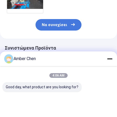
διαμορφώνοντας τη μηχανή με
τη μετάδοση αλυσίδων
Να συνεχίσει
Συνιστώμενα Προϊόντα
Amber Chen
4:06 AM
Good day, what product are you looking for?
PU ρόλος πορτών
0.7-0.9mm πάχος
0.6-1.2mm
παραθυρόφυλλων
Ζυγισμένο χάλυβα
Γαλβανισμένε
που διαμορφώνει τη
70mm
Χαλύβδινες Λ
μηχανή 0,27 - 0.4mm
Τυβλοπλαστική
για Μηχανή
55mm 77mm με 3T
μηχανή σχηματισμού
Διαμόρφωσης
Καλύτερη τιμή
Καλύτερη τιμή
Καλύτερη 