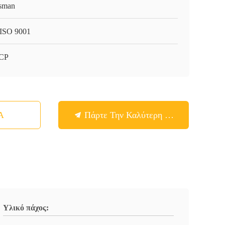
sman
ISO 9001
CP
Α
Πάρτε Την Καλύτερη Τιμή
Υλικό πάχος: