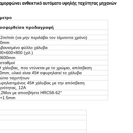
διαμορφώνει ανθεκτικό αυτόματο υψηλής ταχύτητας μηχανών
άμετρο
οσφερθείσα προδιαγραφή
12m/min (να μην περιλάβει τον τέμνοντα χρόνο)
.0mm
λβανισμένο φύλλο χάλυβα
00×600×800 (χιλ.)
0600mm
 σταθμοί
# χάλυβας, που ντύνεται με το χρώμιο, απόσβεση
0mm, υλικό είναι 45# σφυρηλατεί το χάλυβα
βώτιο ταχυτήτων
υρηλατημένος 45# χάλυβας με την απόσβεση
χνότητας, 12A
12Mov με αποσβήστε HRC58-62°
+1.5mm