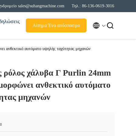
χυδρομείο sales@suhangmachine.com
Τηλ.: 86-136-0619-3016
δηλώσεις


Αίτημα Ένα απόσπασμα
νει ανθεκτικό αυτόματο υψηλής ταχύτητας μηχανών
ς ρόλος χάλυβα Γ Purlin 24mm
αμορφώνει ανθεκτικό αυτόματο
ητας μηχανών
α