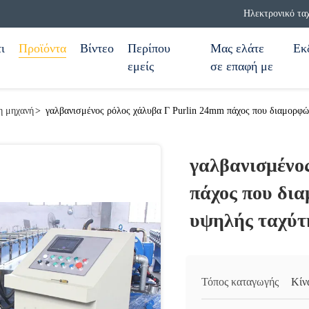
Ηλεκτρονικό τα
ι
Προϊόντα
Βίντεο
Περίπου
Μας ελάτε
Εκ
εμείς
σε επαφή με
η μηχανή
>
γαλβανισμένος ρόλος χάλυβα Γ Purlin 24mm πάχος που διαμορφώ
γαλβανισμένο
πάχος που δι
υψηλής ταχύτ
Τόπος καταγωγής
Κίν