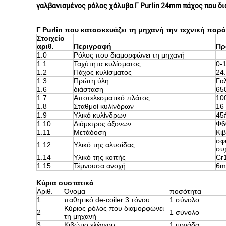
γαλβανισμένος ρόλος χάλυβα Γ Purlin 24mm πάχος που 
Γ Purlin που κατασκευάζει τη μηχανή την τεχνική παρ
Στοιχείο
αριθ.
Περιγραφή
Πρ
1.0
Ρόλος που διαμορφώνει τη μηχανή
1.1
Ταχύτητα κυλίσματος
0-
1.2
Πάχος κυλίσματος
24
1.3
Πρώτη ύλη
Γα
1.6
διάσταση
65
1.7
Αποτελεσματικό πλάτος
10
1.8
Σταθμοί κυλίνδρων
16
1.9
Υλικό κυλίνδρων
45
1.10
Διάμετρος άξονων
Φ6
1.11
Μετάδοση
Κι
σφ
1.12
Υλικό της αλυσίδας
συ
1.14
Υλικό της κοπής
Cr
1.15
Τέμνουσα ανοχή
6m
Κύρια συστατικά
Αριθ.
Όνομα
ποσότητα
1
παθητικό de-coiler 3 τόνου
1 σύνολο
Κύριος ρόλος που διαμορφώνει
2
1 σύνολο
τη μηχανή
3
Κιβώτιο ελέγχου
1 μονάδα