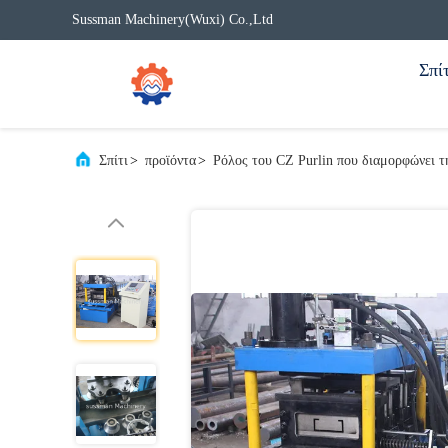
Sussman Machinery(Wuxi) Co.,Ltd
Σπίτ
Σπίτι
>
προϊόντα
>
Ρόλος του CZ Purlin που διαμορφώνει τ