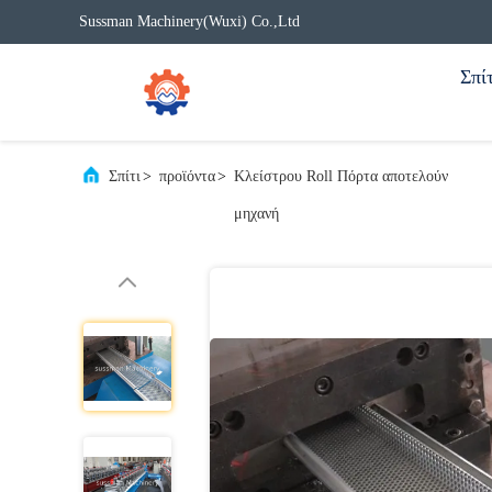
Sussman Machinery(Wuxi) Co.,Ltd
Σπίτ
Σπίτι
>
προϊόντα
>
Κλείστρου Roll Πόρτα αποτελούν
μηχανή