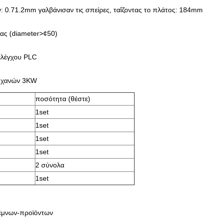
 0.71.2mm γαλβάνισαν τις σπείρες, ταΐζοντας το πλάτος: 184mm
βας (diameter>¢50)
ελέγχου PLC
μηχανών 3KW
ποσότητα (θέστε)
1set
1set
1set
1set
2 σύνολα
1set
τέμνων-προϊόντων