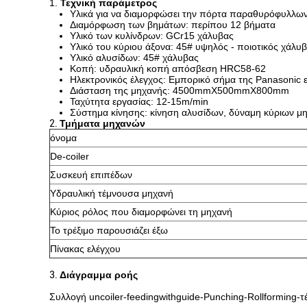
1.
Τεχνική παράμετρος
Υλικά για να διαμορφώσει την πόρτα παραθυρόφυλλων:
Διαμόρφωση των βημάτων: περίπου 12 βήματα
Υλικό των κυλίνδρων: GCr15 χάλυβας
Υλικό του κύριου άξονα: 45# υψηλός - ποιοτικός χάλυ
Υλικό αλυσίδων: 45# χάλυβας
Κοπή: υδραυλική κοπή απόσβεση HRC58-62
Ηλεκτρονικός έλεγχος: Εμπορικό σήμα της Panasonic 
Διάσταση της μηχανής: 4500mmX500mmX800mm
Ταχύτητα εργασίας: 12-15m/min
Σύστημα κίνησης: κίνηση αλυσίδων, δύναμη κύριων 
2.
Τμήματα μηχανών
όνομα
De-coiler
Συσκευή επιπέδων
Υδραυλική τέμνουσα μηχανή
Κύριος ρόλος που διαμορφώνει τη μηχανή
Το τρέξιμο παρουσιάζει έξω
Πίνακας ελέγχου
3.
Διάγραμμα ροής
Συλλογή uncoiler-feedingwithguide-Punching-Rollforming-