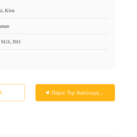
i, Κίνα
sman
 SGS, ISO
Α
Πάρτε Την Καλύτερη Τιμή