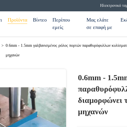
Ηλεκτρονικό τα
ι
Προϊόντα
Βίντεο
Περίπου
Μας ελάτε
Εκ
εμείς
σε επαφή με
>
0.6mm - 1.5mm γαλβανισμένος ρόλος πορτών παραθυρόφυλλων κυλίσματο
μηχανών
0.6mm - 1.5m
παραθυρόφυλλ
διαμορφώνει 
μηχανών