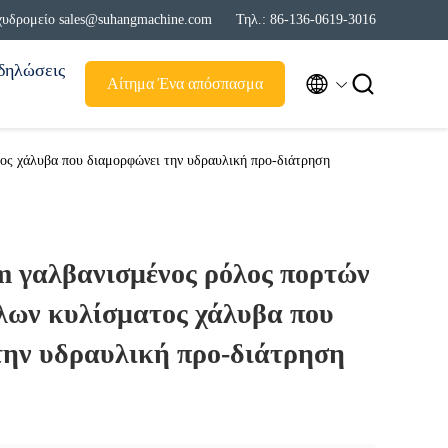
χυδρομείο sales@suhangmachine.com
Τηλ.: 86-136-0619-3016
δηλώσεις


Αίτημα Ένα απόσπασμα
ς χάλυβα που διαμορφώνει την υδραυλική προ-διάτρηση
m γαλβανισμένος ρόλος πορτών
ων κυλίσματος χάλυβα που
την υδραυλική προ-διάτρηση