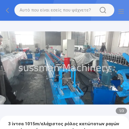
1
/
3
3 ίντσα 1015m/ελάχιστος ρόλος κατώτατων ραγών