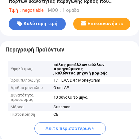
πορτών ικανότητας παραγωγής κρύος που
διαμορφώνει τη μηχανή με το CE πιστοποιημένο
Τιμή：negotiable
MOQ：1 ομάδα
Καλύτερη τιμή
Επικοινωνήστε
Περιγραφή Προϊόντων
ρόλος μετάλλων φύλλων
Υψηλό φως
προηγούμενος
,
κυλώντας μηχανή μορφής
Όροι πληρωμής
T/T L/C, D/P, MoneyGram
Αριθμό μοντέλου
Ο sm-ΔΡ
Δυνατότητα
10 σύνολα το μήνα
προσφοράς
Μάρκα
Sussman
Πιστοποίηση
CE
Δείτε περισσότερων