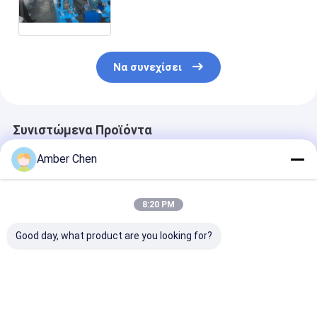
που διαμορφώνει τη μηχανή με
το CE πιστοποιημένο
Να συνεχίσει
Συνιστώμενα Προϊόντα
Amber Chen
8:20 PM
Good day, what product are you looking for?
PU ρόλος πορτών
0.7-0.9mm πάχος
0.6-1.2mm
παραθυρόφυλλων
Ζυγισμένο χάλυβα
Γαλβανισμένε
που διαμορφώνει τη
70mm
Χαλύβδινες Λ
μηχανή 0,27 - 0.4mm
Τυβλοπλαστική
για Μηχανή
55mm 77mm με 3T
μηχανή σχηματισμού
Διαμόρφωσης
Καλύτερη τιμή
Καλύτερη τιμή
Καλύτερη 