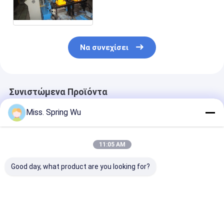
- 15m/min στο μπλε
Να συνεχίσει
Συνιστώμενα Προϊόντα
Miss. Spring Wu
11:05 AM
Good day, what product are you looking for?
PU ρόλος πορτών
0.7-0.9mm πάχος
0.6-1.2mm
παραθυρόφυλλων
Ζυγισμένο χάλυβα
Γαλβανισμένε
που διαμορφώνει τη
70mm
Χαλύβδινες Λ
μηχανή 0,27 - 0.4mm
Τυβλοπλαστική
για Μηχανή
55mm 77mm με 3T
μηχανή σχηματισμού
Διαμόρφωσης
Καλύτερη τιμή
Καλύτερη τιμή
Καλύτερη 