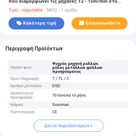
που διαμορφώνει τις μηχανές 12 - 15m/min στο
μπλε
Τιμή：negotiable
MOQ：1 ομάδα
Καλύτερη τιμή
Επικοινωνήστε
Περιγραφή Προϊόντων
,
Ψυχρός μηχανή ρολλών
Υψηλό φως
ρόλος μετάλλων φύλλων
προηγούμενος
Όροι πληρωμής
Τ / TL / C
Αριθμό μοντέλου
DSD
Δυνατότητα
10 σύνολα το μήνα
προσφοράς
Μάρκα
Sussman
Πιστοποίηση
CE
Δείτε περισσότερων