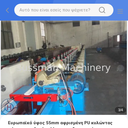
3
/
4
Ευρωπαϊκό ύφος 55mm αφρισμένη PU κυλώντας