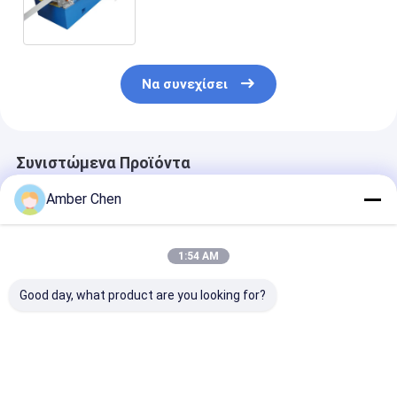
διαμορφώνει τη μηχανή με 38
σταθμούς ISO κυλίνδρων
πιστοποιημένους
Να συνεχίσει
Συνιστώμενα Προϊόντα
Amber Chen
1:54 AM
Good day, what product are you looking for?
PU ρόλος πορτών
0.7-0.9mm πάχος
0.6-1.2mm
παραθυρόφυλλων
Ζυγισμένο χάλυβα
Γαλβανισμένε
που διαμορφώνει τη
70mm
Χαλύβδινες Λ
μηχανή 0,27 - 0.4mm
Τυβλοπλαστική
για Μηχανή
55mm 77mm με 3T
μηχανή σχηματισμού
Διαμόρφωσης
Καλύτερη τιμή
Καλύτερη τιμή
Καλύτερη 