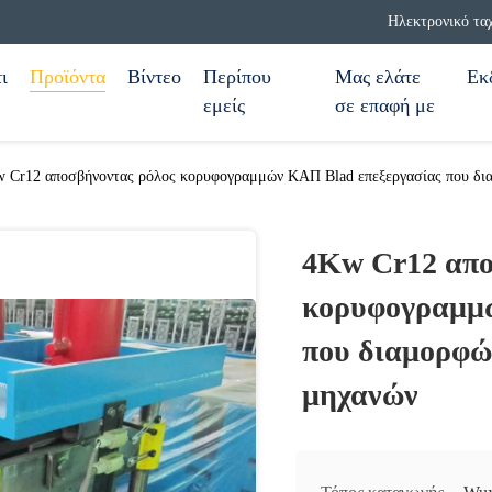
Ηλεκτρονικό τα
ι
Προϊόντα
Βίντεο
Περίπου
Μας ελάτε
Εκ
εμείς
σε επαφή με
 Cr12 αποσβήνοντας ρόλος κορυφογραμμών ΚΑΠ Blad επεξεργασίας που δι
4Kw Cr12 απο
κορυφογραμμώ
που διαμορφώ
μηχανών