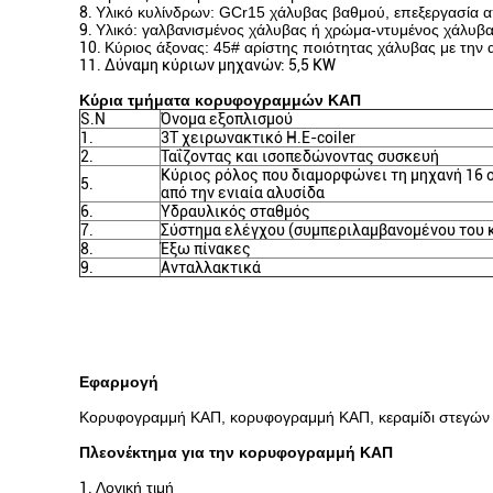
8.
Υλικό κυλίνδρων: GCr15 χάλυβας βαθμού, επεξεργασία
9.
Υλικό: γαλβανισμένος χάλυβας ή χρώμα-ντυμένος χάλυβ
10.
Κύριος άξονας: 45# αρίστης ποιότητας χάλυβας με την
11. Δύναμη κύριων μηχανών: 5,5 KW
Κύρια τμήματα κορυφογραμμών ΚΑΠ
S.N
Όνομα εξοπλισμού
1.
3T χειρωνακτικό Η.Ε-coiler
2.
Ταΐζοντας και ισοπεδώνοντας συσκευή
Κύριος ρόλος που διαμορφώνει τη μηχανή 16
5.
από την ενιαία αλυσίδα
6.
Υδραυλικός σταθμός
7.
Σύστημα ελέγχου (συμπεριλαμβανομένου του 
8.
Έξω πίνακες
9.
Ανταλλακτικά
Εφαρμογή
Κορυφογραμμή ΚΑΠ, κορυφογραμμή ΚΑΠ, κεραμίδι στεγώ
Πλεονέκτημα για την κορυφογραμμή ΚΑΠ
1.
Λογική τιμή