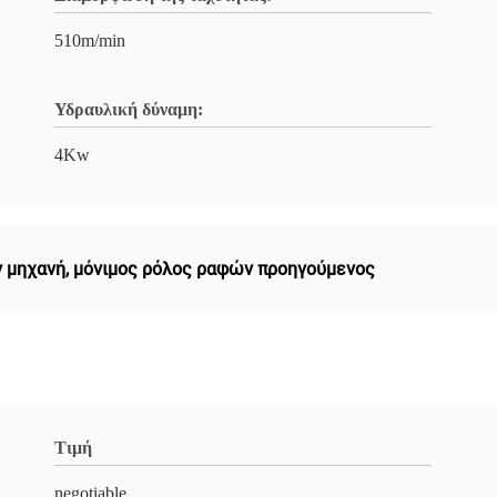
510m/min
Υδραυλική δύναμη:
4Kw
ν μηχανή
,
μόνιμος ρόλος ραφών προηγούμενος
Τιμή
negotiable