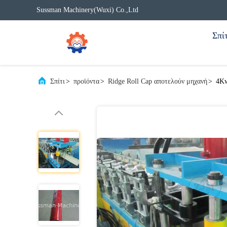
Sussman Machinery(Wuxi) Co.,Ltd
Σπίτ
Σπίτι
>
προϊόντα
>
Ridge Roll Cap αποτελούν μηχανή
>
4Kw