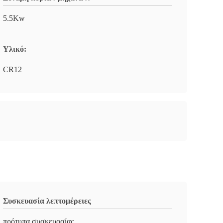
5.5Kw
Υλικό:
CR12
Συσκευασία λεπτομέρειες
πρότυπα συσκευασίας