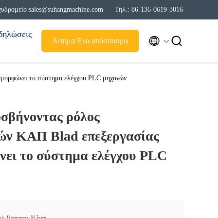
χυδρομείο sales@suhangmachine.com
Τηλ.: 86-136-0619-3016
δηλώσεις


Αίτημα Ένα απόσπασμα
αμορφώνει το σύστημα ελέγχου PLC μηχανών
σβήνοντας ρόλος
ν ΚΑΠ Blad επεξεργασίας
νει το σύστημα ελέγχου PLC