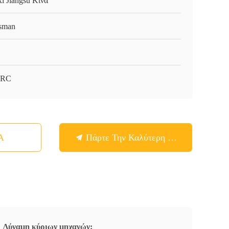
i Jiangsu Κίνα
sman
-RC
Α
Πάρτε Την Καλύτερη Τιμή
Δύναμη κύριων μηχανών: