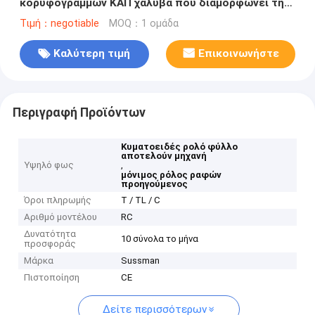
κορυφογραμμών ΚΑΠ χάλυβα που διαμορφώνει τη
μηχανή δύο πίνακες παραγωγής
Τιμή：negotiable
MOQ：1 ομάδα
Καλύτερη τιμή
Επικοινωνήστε
Περιγραφή Προϊόντων
Κυματοειδές ρολό φύλλο
αποτελούν μηχανή
Υψηλό φως
,
μόνιμος ρόλος ραφών
προηγούμενος
Όροι πληρωμής
Τ / TL / C
Αριθμό μοντέλου
RC
Δυνατότητα
10 σύνολα το μήνα
προσφοράς
Μάρκα
Sussman
Πιστοποίηση
CE
Δείτε περισσότερων