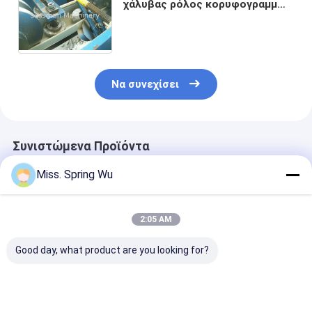
χάλυβας ρόλος κορυφογραμμών
ΚΑΠ χάλυβα που διαμορφώνει
τη μηχανή δύο πίνακες
παραγωγής
Να συνεχίσει
Συνιστώμενα Προϊόντα
Miss. Spring Wu
2:05 AM
Good day, what product are you looking for?
Μηχανή
Συστήματα οροφής
Ρόλος
σχηματισμού
Μηχανή κατασκευής
κορυφογραμμ
κυλίνδρων οροφής
κεραμιδίων με
ΚΑΠ μετάλλων