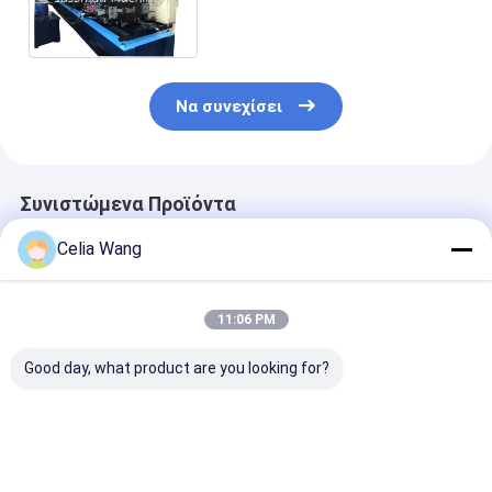
διαμορφώνει τη μηχανή 12m/
λ. που προσαρμόζεται
Να συνεχίσει
Συνιστώμενα Προϊόντα
Celia Wang
11:06 PM
Good day, what product are you looking for?
Μηχάνημα
2,0-3,5mm
Νέο σχεδιασμό
διαμόρφωσης ρολού
γαλβανισμένος
3.5mm πάχος
πλαισίου πλαισίων
χάλυβας 100-500mm
Γαλβανισμένο
γαλβανισμένου
πλάτους
χάλυβα CZ100
χάλυβα με πλατύ
Ρυθμιζόμενος CZ
500mm πλάτο
Καλύτερη τιμή
Καλύτερη τιμή
Καλύτερη 