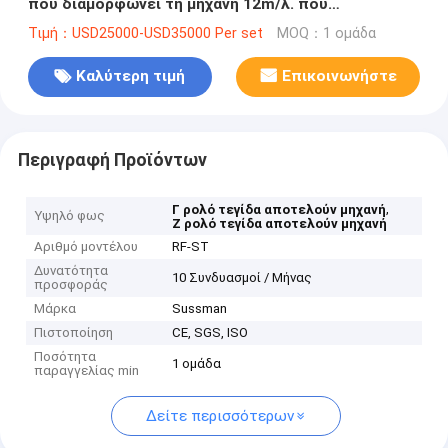
που διαμορφώνει τη μηχανή 12m/λ. που
προσαρμόζεται
Τιμή：USD25000-USD35000 Per set
MOQ：1 ομάδα
Καλύτερη τιμή
Επικοινωνήστε
Περιγραφή Προϊόντων
,
Γ ρολό τεγίδα αποτελούν μηχανή
Υψηλό φως
Z ρολό τεγίδα αποτελούν μηχανή
Αριθμό μοντέλου
RF-ST
Δυνατότητα
10 Συνδυασμοί / Μήνας
προσφοράς
Μάρκα
Sussman
Πιστοποίηση
CE, SGS, ISO
Ποσότητα
1 ομάδα
παραγγελίας min
Δείτε περισσότερων