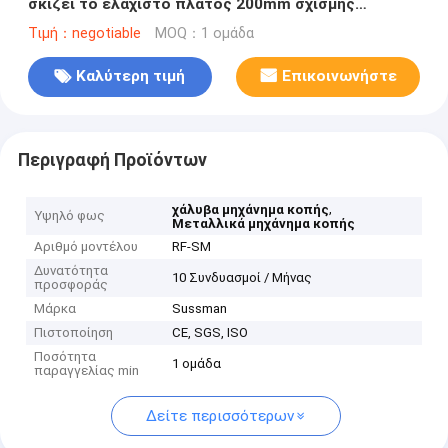
σκίζει το ελάχιστο πλάτος 200mm σχισμής
γραμμών
Τιμή：negotiable
MOQ：1 ομάδα
Καλύτερη τιμή
Επικοινωνήστε
Περιγραφή Προϊόντων
,
χάλυβα μηχάνημα κοπής
Υψηλό φως
Μεταλλικά μηχάνημα κοπής
Αριθμό μοντέλου
RF-SM
Δυνατότητα
10 Συνδυασμοί / Μήνας
προσφοράς
Μάρκα
Sussman
Πιστοποίηση
CE, SGS, ISO
Ποσότητα
1 ομάδα
παραγγελίας min
Δείτε περισσότερων