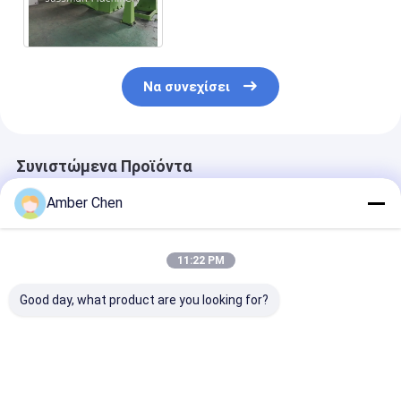
το ελάχιστο πλάτος 200mm
σχισμής γραμμών
Να συνεχίσει
Συνιστώμενα Προϊόντα
Amber Chen
11:22 PM
Good day, what product are you looking for?
0.2-2.0mm πάχος
Χάλυβας χρώματος
Αυτόματο έλε
Ζυγισμένο χάλυβα
υψηλής ταχύτητας
PLC 0,8mm
κόψιμο σε μήκος και
που διπλώνει
Ζυγισμένο ατ
σχισμή μηχανή
σκίζοντας το
Coil Machine
πλάτος μέτρων
Τρίψιμο κόψι
Καλύτερη τιμή
Καλύτερη τιμή
Καλύτερη 