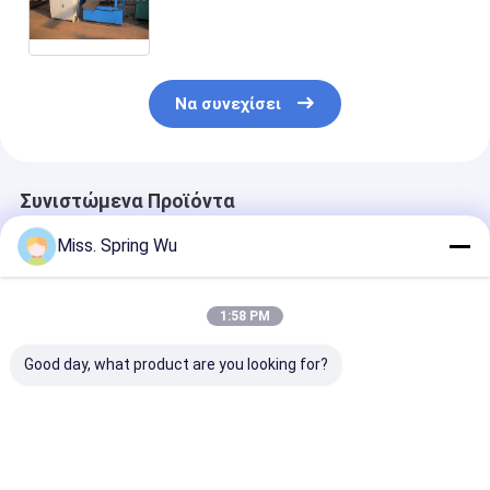
PLC της Panasonic μηχανών
Να συνεχίσει
Συνιστώμενα Προϊόντα
Miss. Spring Wu
1:58 PM
Good day, what product are you looking for?
Μηχάνημα
2,0-3,5mm
Νέο σχεδιασμό
διαμόρφωσης ρολού
γαλβανισμένος
3.5mm πάχος
πλαισίου πλαισίων
χάλυβας 100-500mm
Γαλβανισμένο
γαλβανισμένου
πλάτους
χάλυβα CZ100
χάλυβα με πλατύ
Ρυθμιζόμενος CZ
500mm πλάτο
Καλύτερη τιμή
Καλύτερη τιμή
Καλύτερη 