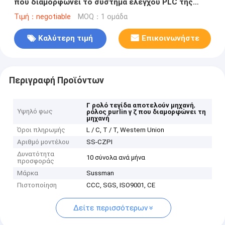
που διαμορφώνει το σύστημα ελέγχου PLC της
Panasonic μηχανών
Τιμή：negotiable
MOQ：1 ομάδα
Καλύτερη τιμή
Επικοινωνήστε
Περιγραφή Προϊόντων
,
Γ ρολό τεγίδα αποτελούν μηχανή
Υψηλό φως
ρόλος purlin γ ζ που διαμορφώνει τη
μηχανή
Όροι πληρωμής
L / C, T / T, Western Union
Αριθμό μοντέλου
SS-CZPI
Δυνατότητα
10 σύνολα ανά μήνα
προσφοράς
Μάρκα
Sussman
Πιστοποίηση
CCC, SGS, ISO9001, CE
Δείτε περισσότερων