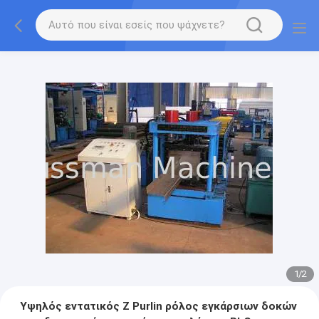
1
/
2
Υψηλός εντατικός Ζ Purlin ρόλος εγκάρσιων δοκών