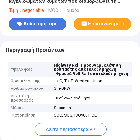
κιγκλιδωμάτων κυμάτων που διαμορφώνει τη
μηχανή με την κοπή υδραυλικής δύναμης 5.5Kw
Τιμή：negotiable
MOQ：1 ομάδα
Καλύτερη τιμή
Επικοινωνήστε
Περιγραφή Προϊόντων
Highway Roll Προσυναρμολόγηση
Υψηλό φως
κουπαστής αποτελούν μηχανή
,
Φρουρά Roll Rail αποτελούν μηχανή
Όροι πληρωμής
L / C, T / T, Western Union
Αριθμό μοντέλου
Sm-GRW
Δυνατότητα
10 σύνολα ανά μήνα
προσφοράς
Μάρκα
Sussman
Πιστοποίηση
CCC, SGS, ISO9001, CE
Δείτε περισσότερων