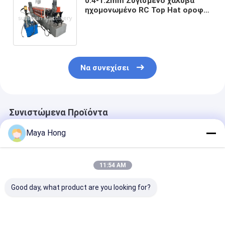
0.4-1.2mm Ζυγισμένο χάλυβα
ηχομονωμένο RC Top Hat οροφή
Battern Furring Channel Roll
Forming Machine
Να συνεχίσει
Συνιστώμενα Προϊόντα
Maya Hong
11:54 AM
Good day, what product are you looking for?
50-120m/Min 0,4-
0.8-1.2mm πάχος
0.8-1.2 mm
1,2mm πάχος
Ζυγισμένο χάλυβα
Ζυγισμένο χά