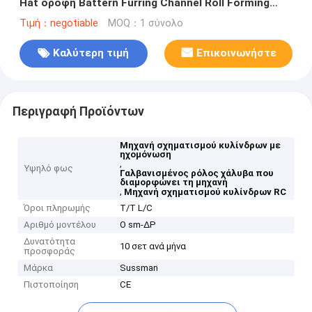
Hat οροφή Battern Furring Channel Roll Forming
Machine
Τιμή：negotiable
MOQ：1 σύνολο
Καλύτερη τιμή
Επικοινωνήστε
Περιγραφή Προϊόντων
Μηχανή σχηματισμού κυλίνδρων με
ηχομόνωση
,
Υψηλό φως
Γαλβανισμένος ρόλος χάλυβα που
διαμορφώνει τη μηχανή
,
Μηχανή σχηματισμού κυλίνδρων RC
Όροι πληρωμής
T/T L/C
Αριθμό μοντέλου
Ο sm-ΔΡ
Δυνατότητα
10 σετ ανά μήνα
προσφοράς
Μάρκα
Sussman
Πιστοποίηση
CE