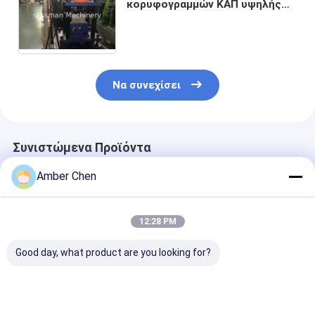
κορυφογραμμών ΚΑΠ υψηλής
ταχύτητας μηχανών υλικού
κατασκευής σκεπής μετάλλων
αλουμινίου χάλυβα
Να συνεχίσει
Συνιστώμενα Προϊόντα
Amber Chen
12:28 PM
Good day, what product are you looking for?
Μηχανή
Συστήματα οροφής
Ρόλος
σχηματισμού
Μηχανή κατασκευής
κορυφογραμμ
κυλίνδρων οροφής
κεραμιδίων με
ΚΑΠ μετάλλων