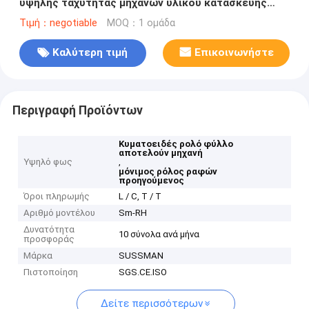
υψηλής ταχύτητας μηχανών υλικού κατασκευής
σκεπής μετάλλων αλουμινίου χάλυβα
Τιμή：negotiable
MOQ：1 ομάδα
Καλύτερη τιμή
Επικοινωνήστε
Περιγραφή Προϊόντων
Κυματοειδές ρολό φύλλο
αποτελούν μηχανή
Υψηλό φως
,
μόνιμος ρόλος ραφών
προηγούμενος
Όροι πληρωμής
L / C, T / T
Αριθμό μοντέλου
Sm-RH
Δυνατότητα
10 σύνολα ανά μήνα
προσφοράς
Μάρκα
SUSSMAN
Πιστοποίηση
SGS.CE.ISO
Δείτε περισσότερων