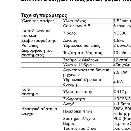
Τεχνική παράμετρος
Υλικό της σπείρας
Υλικό πάχος
1.52mm π
Coiler των Η.Ε
3 τόνοι ε
Ισοπεδώνοντας
7 ρόλοι
NC300
συσκευή
Σερβο τροφοδότης
Δύναμη
1.5kw
Punching
Υδραυλικό punching
2 σύνολα
Διαμόρφωση του
Ταχύτητα κυλίσματος
10 m/min
συστήματος
Σταθμοί κυλίνδρων
12 σταθμ
Υλικό κυλίνδρων
45# χάλυ
Ακρωτηριάστε τη δύναμη
7,5 KW
μηχανών
Υδραυλική τέμνουσα
4 KW
δύναμη
Κοπή
Υλικό της κοπής
CR12 με 
σύστημα
Σκληρότητα
HRC58-6
Ανοχή
+-1.5mm
Ηλεκτρικό σύστημα
380V, 50
Ηλεκτρική πηγή
ελέγχου
Επίσης μπ
Σύστημα ελέγχου
PLC (Pan
Βάρος
Περίπου 2
Τρόπος του Drive
ενιαία αλ