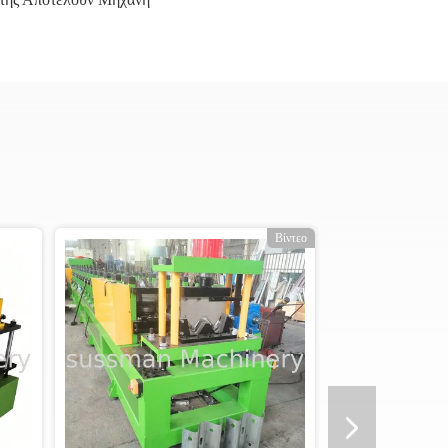
Βίντεο
Βίντεο