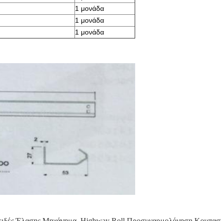
1 μονάδα
1 μονάδα
1 μονάδα
ιδές Έλασης Μηχάνημα
,
Highway Roll Προσυναρμολόγηση Κουπασ