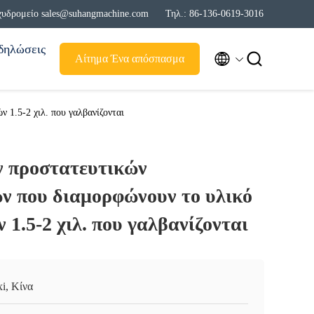
χυδρομείο sales@suhangmachine.com
Τηλ.: 86-136-0619-3016
δηλώσεις


Αίτημα Ένα απόσπασμα
 1.5-2 χιλ. που γαλβανίζονται
ν προστατευτικών
ν που διαμορφώνουν το υλικό
 1.5-2 χιλ. που γαλβανίζονται
i, Κίνα