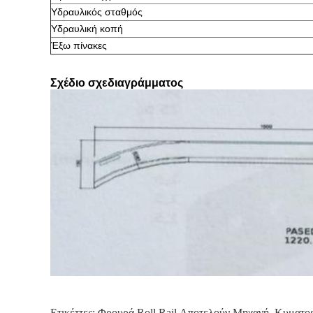
Υδραυλικός σταθμός
Υδραυλική κοπή
Έξω πίνακες
Σχέδιο σχεδιαγράμματος
Ετικέττες:
Φρουρά Roll Rail Αποτελούν Μηχανή
,
Κυματοε