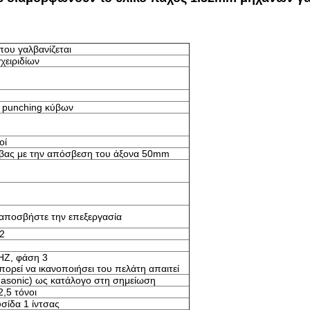
ου γαλβανίζεται
γχειριδίων
 punching κύβων
οί
βας με την απόσβεση του άξονα 50mm
αποσβήστε την επεξεργασία
2
HZ, φάση 3
ορεί να ικανοποιήσει του πελάτη απαιτεί
asonic) ως κατάλογο στη σημείωση
,5 τόνοι
υσίδα 1 ίντσας