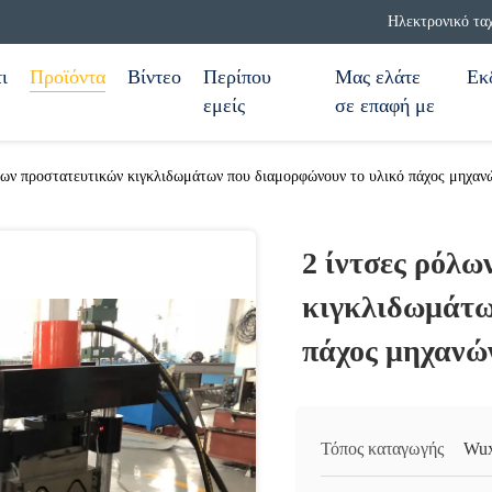
Ηλεκτρονικό τα
ι
Προϊόντα
Βίντεο
Περίπου
Μας ελάτε
Εκ
εμείς
σε επαφή με
λων προστατευτικών κιγκλιδωμάτων που διαμορφώνουν το υλικό πάχος μηχανών
2 ίντσες ρόλω
κιγκλιδωμάτω
πάχος μηχανών
Τόπος καταγωγής
Wux