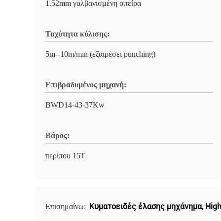
1.52mm γαλβανισμένη σπείρα
Ταχύτητα κύλισης:
5m--10m/min (εξαιρέσει punching)
Επιβραδυμένος μηχανή:
BWD14-43-37Kw
Βάρος:
περίπου 15T
Κυματοειδές έλασης μηχάνημα
,
Hig
Επισημαίνω: