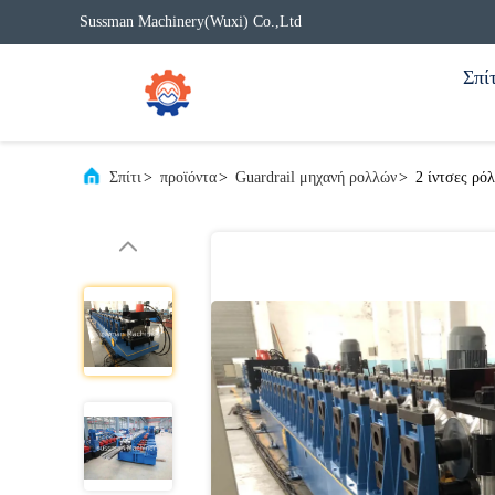
Sussman Machinery(Wuxi) Co.,Ltd
Σπίτ
Σπίτι
>
προϊόντα
>
Guardrail μηχανή ρολλών
>
2 ίντσες ρό