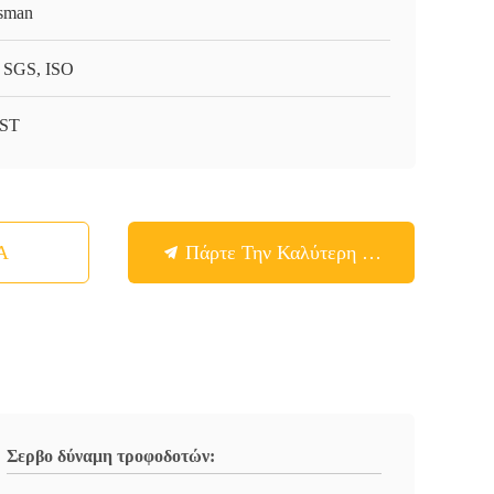
sman
 SGS, ISO
-ST
Α
Πάρτε Την Καλύτερη Τιμή
Σερβο δύναμη τροφοδοτών: