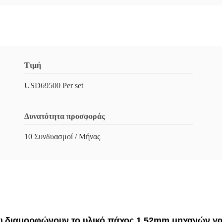
Τιμή
USD69500 Per set
Δυνατότητα προσφοράς
10 Συνδυασμοί / Μήνας
υ διαμορφώνουν το υλικό πάχος 1.52mm μηχανών γ