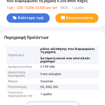
που διαμορφώνει τη μηχανή 0.250.8mm πάχος
Τιμή：USD 15,000-33,500 per set
MOQ：1 ομάδα
Καλύτερη τιμή
Επικοινωνήστε
Περιγραφή Προϊόντων
ρόλος ολίσθησης που διαμορφώνει
τη μηχανή
Υψηλό φως
,
Αυτόματη κενού που αποτελούν
μηχάνημα
Αριθμό μοντέλου
CT-RF-056
Δυνατότητα
5 σετ ανά μήνα
προσφοράς
Μάρκα
Sussman
Πιστοποίηση
CE, SGS, ISO
Ποσότητα
1 ομάδα
παραγγελίας min