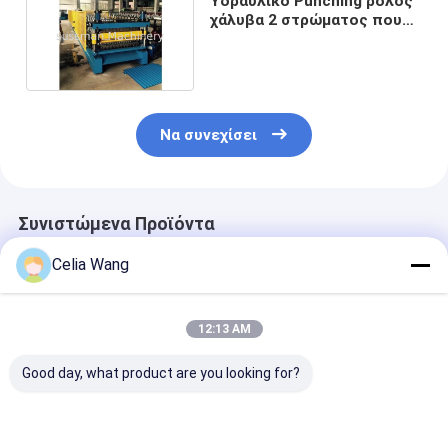
Υδραυλικό Punching ρόλος
χάλυβα 2 στρώματος που
διαμορφώνει τη μηχανή
0.250.8mm πάχος
Να συνεχίσει
Συνιστώμενα Προϊόντα
Celia Wang
12:13 AM
Good day, what product are you looking for?
760mm
Μηχανή
African Marke
Τραπεζοειδής και
διαμόρφωσης ρολού
Δημοφιλές IB