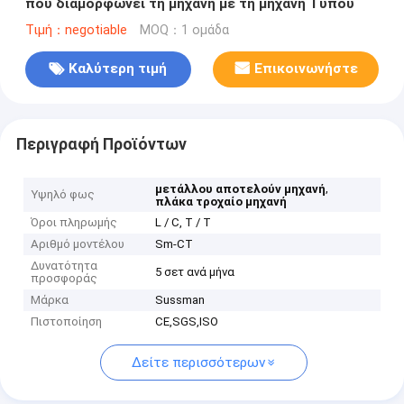
που διαμορφώνει τη μηχανή με τη μηχανή Τύπου
Τιμή：negotiable
MOQ：1 ομάδα
Καλύτερη τιμή
Επικοινωνήστε
Περιγραφή Προϊόντων
,
μετάλλου αποτελούν μηχανή
Υψηλό φως
πλάκα τροχαίο μηχανή
Όροι πληρωμής
L / C, T / T
Αριθμό μοντέλου
Sm-CT
Δυνατότητα
5 σετ ανά μήνα
προσφοράς
Μάρκα
Sussman
Πιστοποίηση
CE,SGS,ISO
Δείτε περισσότερων