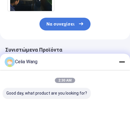
με τη μηχανή Τύπου
Να συνεχίσει
Συνιστώμενα Προϊόντα
Celia Wang
2:30 AM
Good day, what product are you looking for?
Για Εργαστήριο
Δημοφιλές στο
1.5-2.5mm
Αποθήκης
Μεξικό για μηχάνημα
ανοξείδωτο α
Εγκατάσταση
διαμόρφωσης ρολού
ανοξείδωτο α
οροφής βίλας KR18
πάνελ
χωρίς τρύπες 
Μηχανή
γκαραζόπορτας
τρύπες C Uni 
Καλύτερη τιμή
Καλύτερη τιμή
Καλύτερη 
διαμόρφωσης
κατοικιών 457-610
Strut Roll For