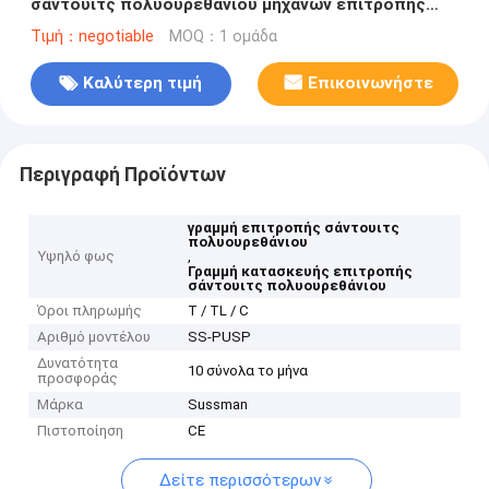
σάντουιτς πολυουρεθάνιου μηχανών επιτροπής
σάντουιτς
Τιμή：negotiable
MOQ：1 ομάδα
Καλύτερη τιμή
Επικοινωνήστε
Περιγραφή Προϊόντων
γραμμή επιτροπής σάντουιτς
πολυουρεθάνιου
Υψηλό φως
,
Γραμμή κατασκευής επιτροπής
σάντουιτς πολυουρεθάνιου
Όροι πληρωμής
Τ / TL / C
Αριθμό μοντέλου
SS-PUSP
Δυνατότητα
10 σύνολα το μήνα
προσφοράς
Μάρκα
Sussman
Πιστοποίηση
CE
Δείτε περισσότερων