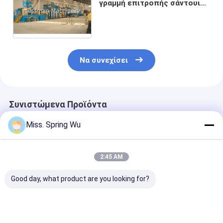
γραμμή επιτροπής σάντουιτς
πολυουρεθάνιου μηχανών
επιτροπής σάντουιτς
Να συνεχίσει
Συνιστώμενα Προϊόντα
Miss. Spring Wu
2:45 AM
Good day, what product are you looking for?
0-10m/Min 0,4-
12m/min πλήρης
Διευθετήσιμο
0,7mm πάχος
διαμόρφωση 18.5Kw
εξοπλισμός
εξωτερικό πίνακα
300-800C γραμμών
μηχανών επιτ