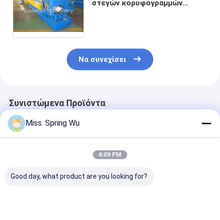
στεγών κορυφογραμμών
φύλλων έλεγχος μηχανών
ρόλων διαμορφώνοντας
αυτόματος πλήρως
Να συνεχίσει
Συνιστώμενα Προϊόντα
Miss. Spring Wu
6:09 PM
Good day, what product are you looking for?
Μηχανή
Συστήματα οροφής
Ρόλος
σχηματισμού
Μηχανή κατασκευής
κορυφογραμμ
κυλίνδρων οροφής
κεραμιδίων με
ΚΑΠ μετάλλων