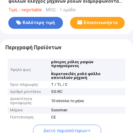
φύλλων έλεγχος μηχανών ρόλων διαμορφώνοντας
αυτόματος πλήρως
Τιμή：negotiable
MOQ：1 ομάδα
Καλύτερη τιμή
Επικοινωνήστε
Περιγραφή Προϊόντων
μόνιμος ρόλος ραφών
προηγούμενος
Υψηλό φως
,
Κυματοειδές ρολό φύλλο
αποτελούν μηχανή
Όροι πληρωμής
Τ / TL / C
Αριθμό μοντέλου
SS-RC
Δυνατότητα
10 σύνολα το μήνα
προσφοράς
Μάρκα
Sussman
Πιστοποίηση
CE
Δείτε περισσότερων