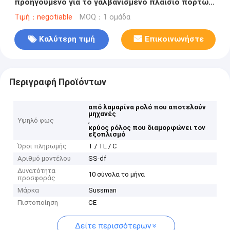
προηγούμενο για το γαλβανισμένο πλαίσιο πορτών
χάλυβα με τον αυτόματο έλεγχο PLC
Τιμή：negotiable
MOQ：1 ομάδα
Καλύτερη τιμή
Επικοινωνήστε
Περιγραφή Προϊόντων
από λαμαρίνα ρολό που αποτελούν
μηχανές
Υψηλό φως
,
κρύος ρόλος που διαμορφώνει τον
εξοπλισμό
Όροι πληρωμής
Τ / TL / C
Αριθμό μοντέλου
SS-df
Δυνατότητα
10 σύνολα το μήνα
προσφοράς
Μάρκα
Sussman
Πιστοποίηση
CE
Δείτε περισσότερων