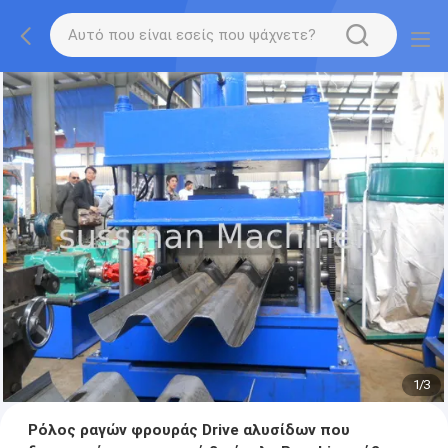
1
/
3
Ρόλος ραγών φρουράς Drive αλυσίδων που