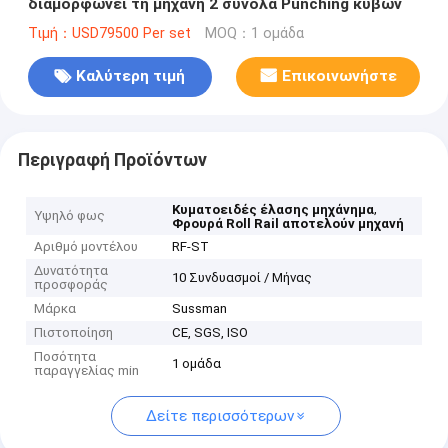
διαμορφώνει τη μηχανή 2 σύνολα Punching κύβων
Τιμή：USD79500 Per set
MOQ：1 ομάδα
Καλύτερη τιμή
Επικοινωνήστε
Περιγραφή Προϊόντων
,
Κυματοειδές έλασης μηχάνημα
Υψηλό φως
Φρουρά Roll Rail αποτελούν μηχανή
Αριθμό μοντέλου
RF-ST
Δυνατότητα
10 Συνδυασμοί / Μήνας
προσφοράς
Μάρκα
Sussman
Πιστοποίηση
CE, SGS, ISO
Ποσότητα
1 ομάδα
παραγγελίας min
Δείτε περισσότερων