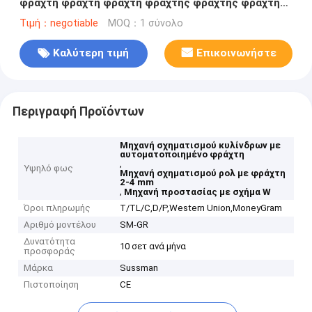
φράχτη φράχτη φράχτη φράχτης φράχτης φράχτης
φράχτης φράχτης φράχτης φράχτης φράχτης
Τιμή：negotiable
MOQ：1 σύνολο
φράχτης φράχτης φράχτης φράχτης φράχτης
φράχτης φράχτης φράχτης φράχτης φράχτης
Καλύτερη τιμή
Επικοινωνήστε
φράχτης φράχτης φράχτης φράχτης φράχτης
φράχτης φράχτης φράχτης φράχτης φράχτης
φράχτης φράχτης φράχτης φράχτης φράχτης
φράχτης φράχτης φράχτης φράχτης φράχτης
Περιγραφή Προϊόντων
φράχτης φράχτης φράχτης φράχτης φράχτης
φράχτης φράχτης φράχτης φράχτης φράχτης
Μηχανή σχηματισμού κυλίνδρων με
αυτοματοποιημένο φράχτη
φράχτης φράχτης φράχτης φράχτης φράχτης
,
Υψηλό φως
φράχτης φράχτη
Μηχανή σχηματισμού ρολ με φράχτη
2-4 mm
,
Μηχανή προστασίας με σχήμα W
Όροι πληρωμής
T/TL/C,D/P,Western Union,MoneyGram
Αριθμό μοντέλου
SM-GR
Δυνατότητα
10 σετ ανά μήνα
προσφοράς
Μάρκα
Sussman
Πιστοποίηση
CE