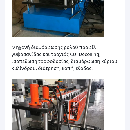
Ridge Roll Cap αποτελούν μηχανή
Downspout μηχανή ρολλών
Μορφοποίηση Εξοπλισμός
Ρόλος σιλό χάλυβα που διαμορφώνει τη μηχανή
Μηχανή διαμόρφωσης ρολού προφίλ
Ρόλος καναλιών δοκών στέγης που διαμορφώνει τη μηχανή
γυψοσανίδας και τροχιάς CU: Decoiling,
ισοπέδωση τροφοδοσίας, διαμόρφωση κύριου
κυλίνδρου, διάτρηση, κοπή, έξοδος.