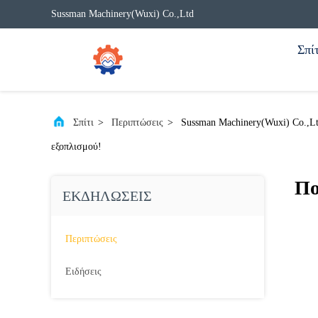
Sussman Machinery(Wuxi) Co.,Ltd
Σπίτ
Σπίτι
>
Περιπτώσεις
>
Sussman Machinery(Wuxi) Co.,Lt
εξοπλισμού!
Πο
ΕΚΔΗΛΏΣΕΙΣ
Περιπτώσεις
Ειδήσεις