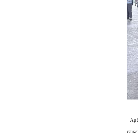
Αμέ
επικε