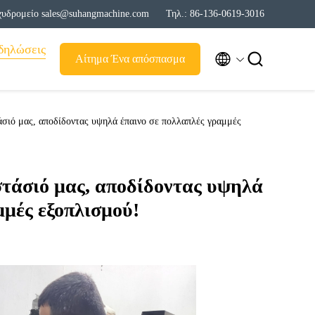
χυδρομείο sales@suhangmachine.com
Τηλ.: 86-136-0619-3016
δηλώσεις


Αίτημα Ένα απόσπασμα
άσιό μας, αποδίδοντας υψηλά έπαινο σε πολλαπλές γραμμές
τάσιό μας, αποδίδοντας υψηλά
μμές εξοπλισμού!