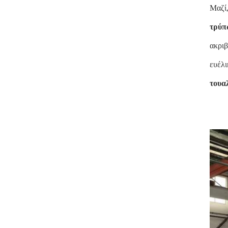
Μαζί,
τρύπ
ακριβ
ευέλι
τουα