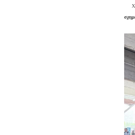
Χ
σχημ