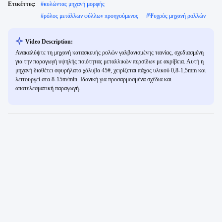
Ετικέττες:
#
κυλώντας μηχανή μορφής
#
ρόλος μετάλλων φύλλων προηγούμενος
#
Ψυχρός μηχανή ρολλών
Video Description:
Ανακαλύψτε τη μηχανή κατασκευής ρολών γαλβανισμένης ταινίας, σχεδιασμένη
για την παραγωγή υψηλής ποιότητας μεταλλικών περσίδων με ακρίβεια. Αυτή η
μηχανή διαθέτει σφυρήλατο χάλυβα 45#, χειρίζεται πάχος υλικού 0,8-1,5mm και
λειτουργεί στα 8-15m/min. Ιδανική για προσαρμοσμένα σχέδια και
αποτελεσματική παραγωγή.