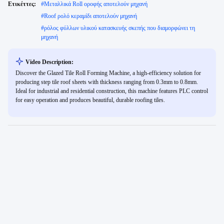
Ετικέττες:
#
Μεταλλικά Roll οροφής αποτελούν μηχανή
#
Roof ρολό κεραμίδι αποτελούν μηχανή
#
ρόλος φύλλων υλικού κατασκευής σκεπής που διαμορφώνει τη
μηχανή
Video Description:
Discover the Glazed Tile Roll Forming Machine, a high-efficiency solution for
producing step tile roof sheets with thickness ranging from 0.3mm to 0.8mm.
Ideal for industrial and residential construction, this machine features PLC control
for easy operation and produces beautiful, durable roofing tiles.