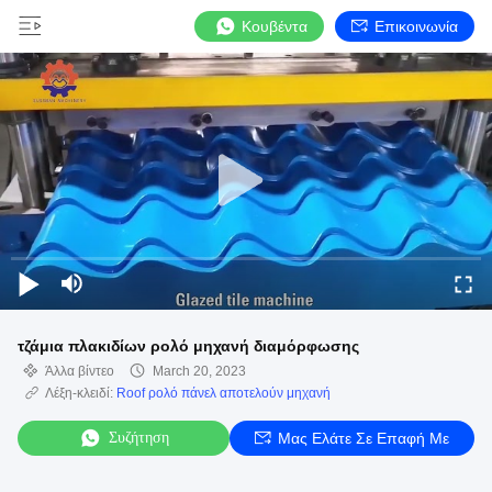
Κουβέντα
Επικοινωνία
τζάμια πλακιδίων ρολό μηχανή διαμόρφωσης
Άλλα βίντεο
March 20, 2023
Λέξη-κλειδί:
Roof ρολό πάνελ αποτελούν μηχανή
Συζήτηση
Μας Ελάτε Σε Επαφή Με